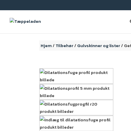
Hjem
/
Tilbehør
/
Gulvskinner og lister
/ Gef