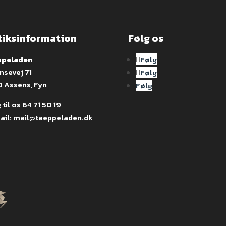
tiksinformation
Følg os
peladen
Følg
nsevej 71
Følg
0 Assens, Fyn
Følg
 til os
64 71 50 19
ail:
mail@taeppeladen.dk