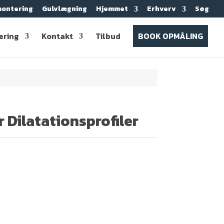
ontering
Gulvlægning
Hjemmet
Erhverv
Søg
ering
Kontakt
Tilbud
BOOK OPMÅLING
r Dilatationsprofiler