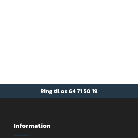
Brug for rådgivning og
vejledning?
Send os en besked
Ring til os
64 71 50 19
Information