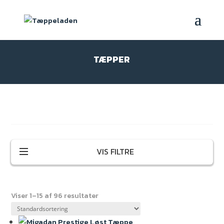
TÆPPER
VIS FILTRE
Kategori
Gulv til badeværelse
Viser 1–15 af 96 resultater
Gulv til køkken
Gulve