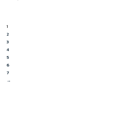
1
2
3
4
5
6
7
→
Tæppeladen – Stort