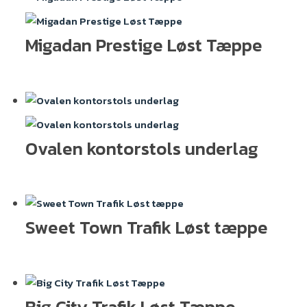
Akustikgulve
Designgulve
Migadan Prestige Løst Tæppe
Gulvpleje
Gulvtilbehør
Klikgulve
Korkgulve
Laminatgulve
Ovalen kontorstols underlag
Linoleumsgulve
LVT gulve
Trægulve
Vinylgulve
Gulve og tæpper til butik
Sweet Town Trafik Løst tæppe
Gulve og tæpper til klinik
Gulve og tæpper til kontor
Gulve og tæpper til skoler
Gulve til lager
Big City Trafik Løst Tæppe