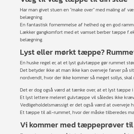
Har man givet stuen en "make over" med maling af væg
belægning.
En fantastisk fornemmelse af helhed og en god ramme
Lækker gangkomfort med et vamset berber tæppe f.eks
belægning.
Lyst eller mørkt tæppe? Rummet
En huske regel er, at et lyst gulvtæppe gør rummet stø
Det betyder ikke at man ikke kan overveje farver på 
nordvendt, hvor der ikke kommer så meget sollys, skal
Det er dog også værd at tænke over, at et lyst tæppe i
Et lyst lettere meleret gulvtæppe vil således ikke k
Vedligeholdelsmæssigt er det også værd at overveje hv
Et tæppe til all-rummet, hvor der måske tilberedes mad,
Vi kommer med tæppeprøver til