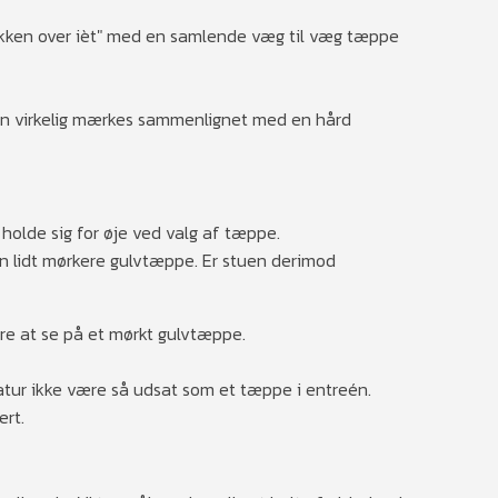
rikken over ièt" med en samlende væg til væg tæppe
an virkelig mærkes sammenlignet med en hård
 holde sig for øje ved valg af tæppe.
n lidt mørkere gulvtæppe. Er stuen derimod
ære at se på et mørkt gulvtæppe.
atur ikke være så udsat som et tæppe i entreén.
ert.