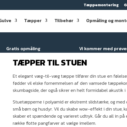
Tæppemontering
G
Gulve
Tæpper
Tilbehør
Opmåling og mont
Gratis opmåling
Vi kommer med prøve
TÆPPER TIL STUEN
Et elegant væg-til-væg tæppe tilfører din stue en følelse
fødder vil elske fornemmelsen af den vamsede tæppekons
skumbagside, der også sikrer en helt formidabel akustik 
Stuetæpperne i polyamid er ekstremt slidstærke, og med d
små børn og husdyr. Vil du skabe wow-effekt i din stue, 
skaber et spændende og varieret udtryk. Går du all in på 
række flotte pangfarver at vælge imellem.