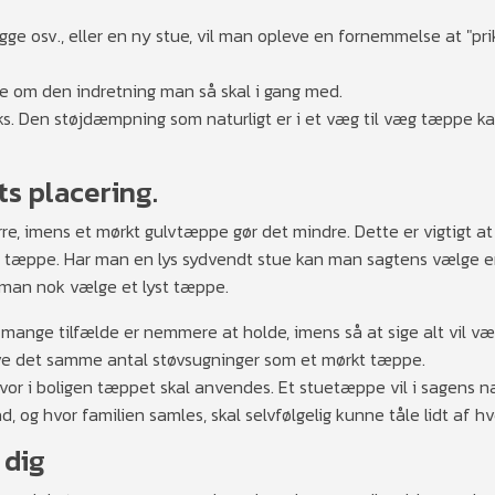
ge osv., eller en ny stue, vil man opleve en fornemmelse at "p
 om den indretning man så skal i gang med.
. Den støjdæmpning som naturligt er i et væg til væg tæppe k
s placering.
rre, imens et mørkt gulvtæppe gør det mindre. Dette er vigtigt at
sit tæppe. Har man en lys sydvendt stue kan man sagtens vælge e
 man nok vælge et lyst tæppe.
 mange tilfælde er nemmere at holde, imens så at sige alt vil v
ræve det samme antal støvsugninger som et mørkt tæppe.
or i boligen tæppet skal anvendes. Et stuetæppe vil i sagens n
 og hvor familien samles, skal selvfølgelig kunne tåle lidt af hv
 dig