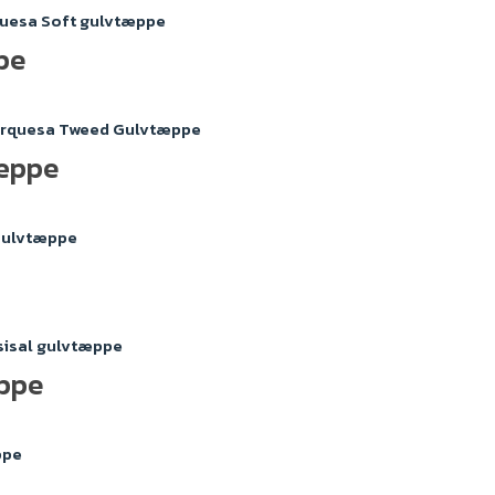
pe
æppe
æppe