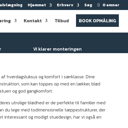
ulvlægning
Hjemmet
Erhverv
Søg
0 emner
ering
Kontakt
Tilbud
BOOK OPMÅLING
r
Vi klarer monteringen
 af hverdagsluksus og komfort i særklasse. Dine
truktion, som kan toppes op med en lækker, blød
i stuen og god gangkomfort.
eres utrolige blødhed er de perfekte til familier med
kan du lege med todimensionelle tæppestrukturer, der
et interessant og modigt stuedesign, har vi også en