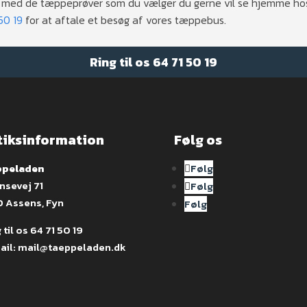
med de tæppeprøver som du vælger du gerne vil se hjemme hos di
50 19
for at aftale et besøg af vores tæppebus.
Ring til os
64 71 50 19
tiksinformation
Følg os
peladen
Følg
nsevej 71
Følg
0 Assens, Fyn
Følg
 til os
64 71 50 19
ail:
mail@taeppeladen.dk