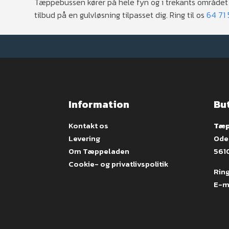
Tæppebussen kører på hele fyn og i trekants området 
tilbud på en gulvløsning tilpasset dig. Ring til os
64 71 
Information
Bu
Kontakt os
Tæp
Levering
Ode
Om Tæppeladen
561
Cookie- og privatlivspolitik
Ring
E-m