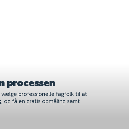
m processen
ælge professionelle fagfolk til at
k
, og få en gratis opmåling samt