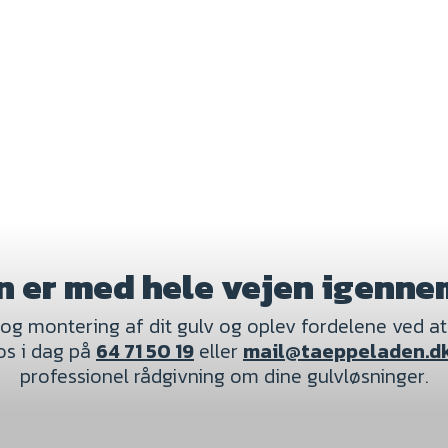
ivt, så du kan
 50 19
eller udfyld
 er med hele vejen igenne
g montering af dit gulv og oplev fordelene ved at v
os i dag på
64 71 50 19
eller
mail@taeppeladen.d
professionel rådgivning om dine gulvløsninger.