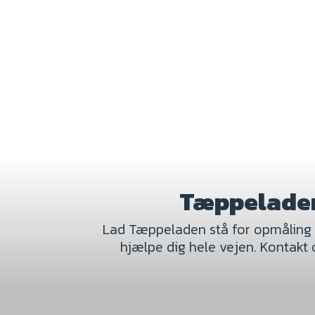
Vi sikrer, at din opmåling bliver udført hurtigt og effekt
planlægge dit projekt uden forsinkelser.
Skal vi lave opmåling hos dig, så ring til os på
tlf
64 71
formularen.
Tæppeladen
Lad Tæppeladen stå for opmåling o
hjælpe dig hele vejen. Kontakt 