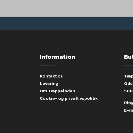
Information
Bu
Kontakt os
Tæp
Levering
Ode
Om Tæppeladen
561
Cookie- og privatlivspolitik
Ring
E-m