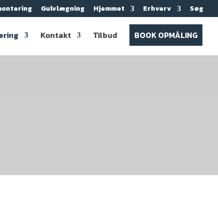
ontering
Gulvlægning
Hjemmet
Erhverv
Søg
ering
Kontakt
Tilbud
BOOK OPMÅLING
hjælper dig godt i gang med