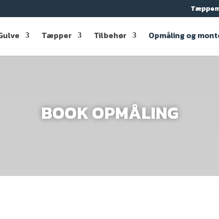
Tæppem
Gulve
Tæpper
Tilbehør
Opmåling og mont
BOOK OPMÅLING
Tæppeladen 