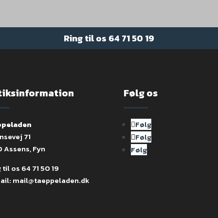
Ring til os
64 71 50 19
tiksinformation
Følg os
peladen
Følg
nsevej 71
Følg
0 Assens, Fyn
Følg
 til os
64 71 50 19
ail:
mail@taeppeladen.dk