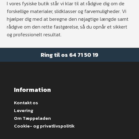
I vores fysiske butik står vi klar til at rådgive dig om de
forskellige materialer, slidklasser og farvemuligheder. Vi
hjælper dig med at beregne den nøjagtige længde samt
rådgive om den rette fastgørelse, så du opnår et sikkert
og professionelt resultat.
Ring til os
64 71 50 19
Information
Kontakt os
Levering
Om Tæppeladen
Cookie- og privatlivspolitik