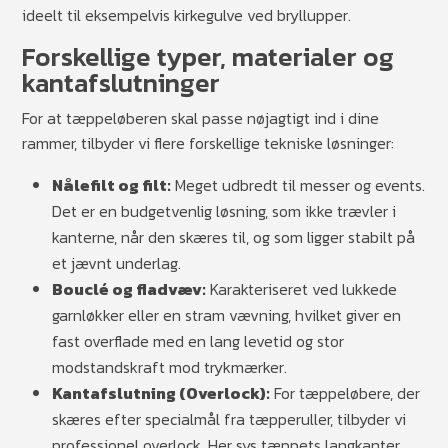
ideelt til eksempelvis kirkegulve ved bryllupper.
Forskellige typer, materialer og
kantafslutninger
For at tæppeløberen skal passe nøjagtigt ind i dine
rammer, tilbyder vi flere forskellige tekniske løsninger:
Nålefilt og filt:
Meget udbredt til messer og events.
Det er en budgetvenlig løsning, som ikke trævler i
kanterne, når den skæres til, og som ligger stabilt på
et jævnt underlag.
Bouclé og fladvæv:
Karakteriseret ved lukkede
garnløkker eller en stram vævning, hvilket giver en
fast overflade med en lang levetid og stor
modstandskraft mod trykmærker.
Kantafslutning (Overlock):
For tæppeløbere, der
skæres efter specialmål fra tæpperuller, tilbyder vi
professionel overlock. Her sys tæppets langkanter