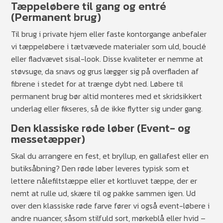
Tæppeløbere til gang og entré
(Permanent brug)
Til brug i private hjem eller faste kontorgange anbefaler
vi tæppeløbere i tætvævede materialer som uld, bouclé
eller fladvævet sisal-look. Disse kvaliteter er nemme at
støvsuge, da snavs og grus lægger sig på overfladen af
fibrene i stedet for at trænge dybt ned. Løbere til
permanent brug bør altid monteres med et skridsikkert
underlag eller fikseres, så de ikke flytter sig under gang.
Den klassiske røde løber (Event- og
messetæpper)
Skal du arrangere en fest, et bryllup, en gallafest eller en
butiksåbning? Den røde løber leveres typisk som et
lettere nålefiltstæppe eller et kortluvet tæppe, der er
nemt at rulle ud, skære til og pakke sammen igen. Ud
over den klassiske røde farve fører vi også event-løbere i
andre nuancer, såsom stilfuld sort, mørkeblå eller hvid –