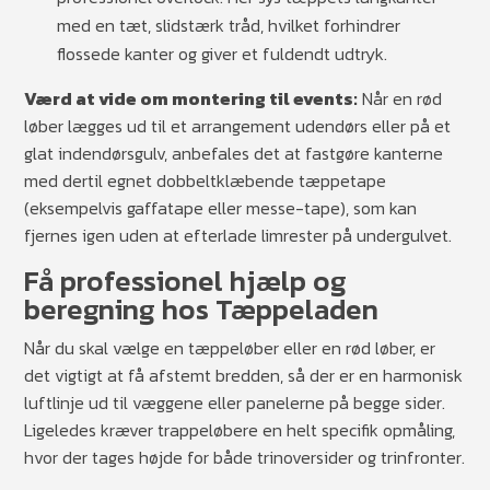
med en tæt, slidstærk tråd, hvilket forhindrer
flossede kanter og giver et fuldendt udtryk.
Værd at vide om montering til events:
Når en rød
løber lægges ud til et arrangement udendørs eller på et
glat indendørsgulv, anbefales det at fastgøre kanterne
med dertil egnet dobbeltklæbende tæppetape
(eksempelvis gaffatape eller messe-tape), som kan
fjernes igen uden at efterlade limrester på undergulvet.
Få professionel hjælp og
beregning hos Tæppeladen
Når du skal vælge en tæppeløber eller en rød løber, er
det vigtigt at få afstemt bredden, så der er en harmonisk
luftlinje ud til væggene eller panelerne på begge sider.
Ligeledes kræver trappeløbere en helt specifik opmåling,
hvor der tages højde for både trinoversider og trinfronter.