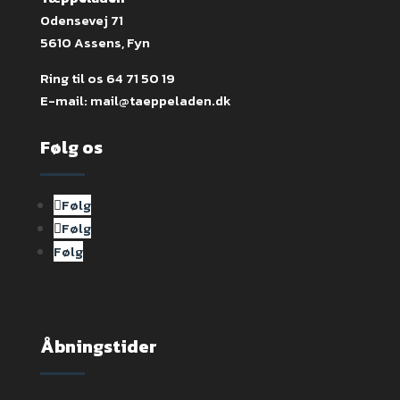
Odensevej 71
5610 Assens, Fyn
Ring til os
64 71 50 19
E-mail:
mail@taeppeladen.dk
Følg os
Følg
Følg
Følg
Åbningstider