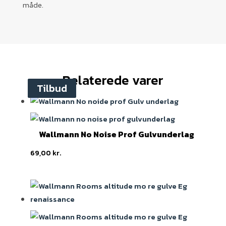
måde.
Relaterede varer
Tilbud
Tilbud
Wallmann No Noise Prof Gulvunderlag
69,00
kr.