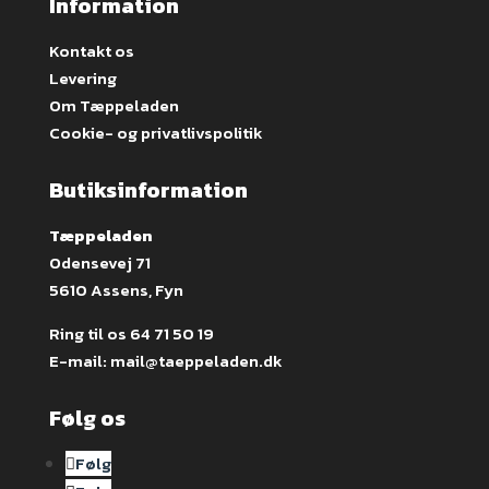
Information
Kontakt os
Levering
Om Tæppeladen
Cookie- og privatlivspolitik
Butiksinformation
Tæppeladen
Odensevej 71
5610 Assens, Fyn
Ring til os
64 71 50 19
E-mail:
mail@taeppeladen.dk
Følg os
Følg