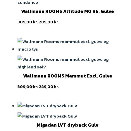
Wallmann ROOMS Altitude MO RE. Gulve
Original
Current
309,00
kr.
289,00
kr.
price
price
was:
is:
309,00 kr..
289,00 kr..
Wallmann ROOMS Mammut Excl. Gulve
Original
Current
309,00
kr.
289,00
kr.
price
price
was:
is:
309,00 kr..
289,00 kr..
Migadan LVT dryback Gulv