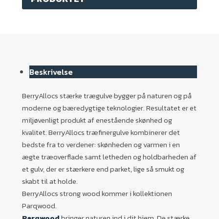
Beskrivelse
BerryAllocs stærke trægulve bygger på naturen og på
moderne og bæredygtige teknologier. Resultatet er et
miljøvenligt produkt af enestående skønhed og
kvalitet. BerryAllocs træfinergulve kombinerer det
bedste fra to verdener: skønheden og varmen i en
ægte træoverflade samt letheden og holdbarheden af
et gulv, der er stærkere end parket, lige så smukt og
skabt til at holde.
BerryAllocs strong wood kommer i kollektionen
Parqwood.
Parqwood
bringer naturen ind i dit hjem. De stærke