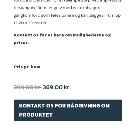
designgulv får du et gulv med en utrolig god
gangkomfort, som føles lunere og kan lægges i rum op
til 20 x 20 meter.
Kontakt os for at høre om mulighederne og
priser.
Pris pr. kvm.
Original
Current
399,00
kr.
369,00
kr.
price
price
was:
is:
KONTAKT OS FOR RÅDGIVNING OM
399,00 kr..
369,00 kr..
PRODUKTET