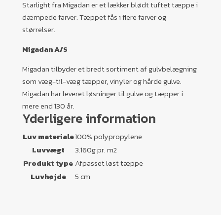
Starlight fra Migadan er et lækker blødt tuftet tæppe i
dæmpede farver. Tæppet fås i flere farver og
størrelser.
Migadan A/S
Migadan tilbyder et bredt sortiment af gulvbelægning
som væg-til-væg tæpper, vinyler og hårde gulve.
Migadan har leveret løsninger til gulve og tæpper i
mere end 130 år.
Yderligere information
Luv materiale
100% polypropylene
Luvvægt
3.160g pr. m2
Produkt type
Afpasset løst tæppe
Luvhøjde
5 cm