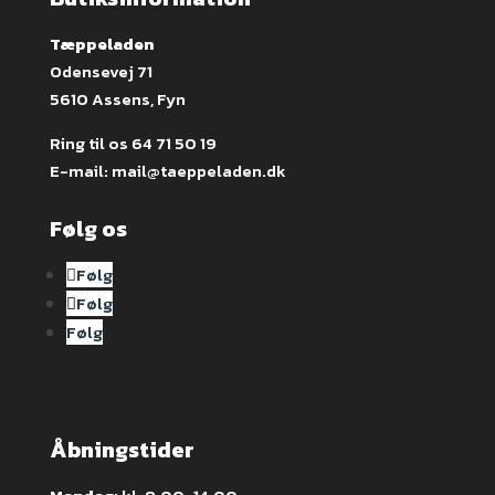
Tæppeladen
Odensevej 71
5610 Assens, Fyn
Ring til os
64 71 50 19
E-mail:
mail@taeppeladen.dk
Følg os
Følg
Følg
Følg
Åbningstider