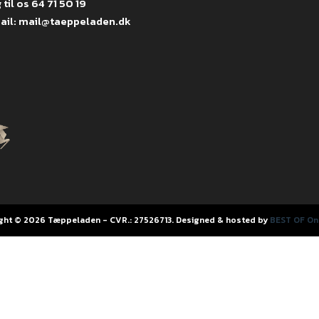
 til os
64 71 50 19
ail:
mail@taeppeladen.dk
ght © 2026 Tæppeladen - CVR.: 27526713. Designed & hosted by
BEST OF Onl