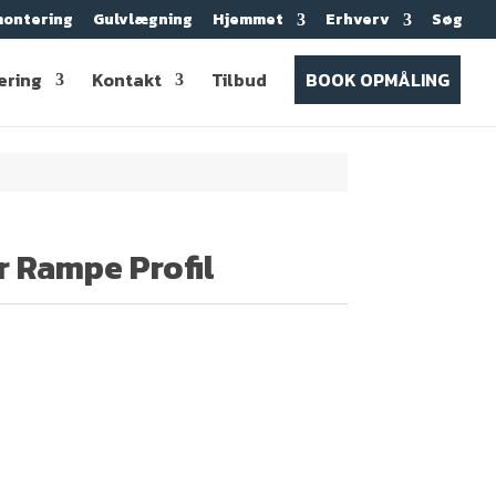
ontering
Gulvlægning
Hjemmet
Erhverv
Søg
ering
Kontakt
Tilbud
BOOK OPMÅLING
r Rampe Profil