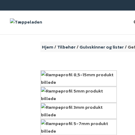
Hjem
/
Tilbehør
/
Gulvskinner og lister
/ Gef