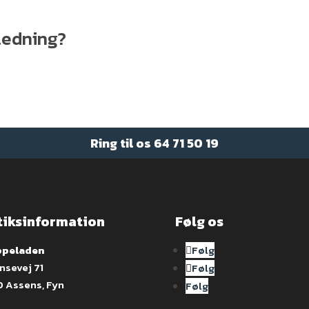
jledning?
Ring til os
64 71 50 19
tiksinformation
Følg os
peladen
Følg
nsevej 71
Følg
0 Assens, Fyn
Følg