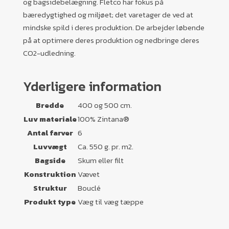
og bagsidebelægning. Fletco har fokus på
bæredygtighed og miljøet; det varetager de ved at
mindske spild i deres produktion. De arbejder løbende
på at optimere deres produktion og nedbringe deres
CO2-udledning.
Yderligere information
Bredde
400 og 500 cm.
Luv materiale
100% Zintana®
Antal farver
6
Luvvægt
Ca. 550 g. pr. m2.
Bagside
Skum eller filt
Konstruktion
Vævet
Struktur
Bouclé
Produkt type
Væg til væg tæppe