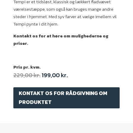
Tempi er et tidsløst, klassisk og lækkert fladvævet
værelsestæppe, som også kan bruges mange andre
steder i hjemmet. Med syv farver at vælge imellem vil
Tempi pynte i dit hjem.
Kontakt os for at høre om mulighederne og
priser.
Pris pr. kvm.
Original
Current
229,00
kr.
199,00
kr.
price
price
was:
is:
KONTAKT OS FOR RÅDGIVNING OM
229,00 kr..
199,00 kr..
PRODUKTET