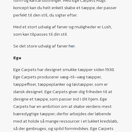
form og kantafslutninger. Med Ege Carpets Rugs
koncept kan du helt enkelt skabe et tæppe, der passer
perfekt til den stil, du sigter efter.
Med et stort udvalg af farver og muligheder er Lush,
som kan tilpasses til din stil.
Se det store udvalg af farver
her
.
Ege
Ege Carpets har designet smukke tæpper siden 1938.
Ege Carpets producerer væg-til-væg tæpper,
tæppefliser, tæppeplanker og løstæpper, som er
dansk designet. Ege Carpets giver dig friheden til at
designe et tæppe, som passer ind i dit hjem. Ege
Carpets har en ambition om at skabe verdens mest
bæredygtige tæpper; derfor arbejdes der løbende
med at holde så mange ressourcer i et lukket kredsløb,
så der genbruges, og spild formindskes. Ege Carpets