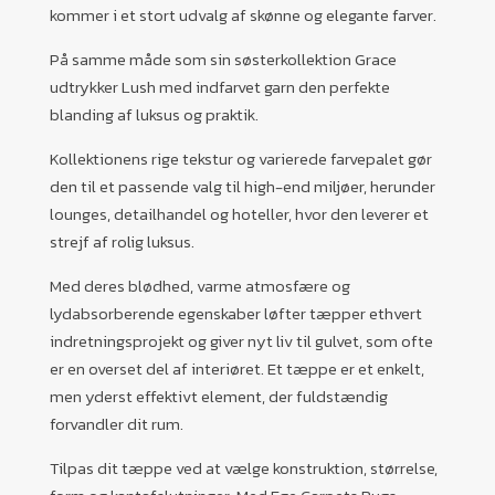
kommer i et stort udvalg af skønne og elegante farver.
På samme måde som sin søsterkollektion Grace
udtrykker Lush med indfarvet garn den perfekte
blanding af luksus og praktik.
Kollektionens rige tekstur og varierede farvepalet gør
den til et passende valg til high-end miljøer, herunder
lounges, detailhandel og hoteller, hvor den leverer et
strejf af rolig luksus.
Med deres blødhed, varme atmosfære og
lydabsorberende egenskaber løfter tæpper ethvert
indretningsprojekt og giver nyt liv til gulvet, som ofte
er en overset del af interiøret. Et tæppe er et enkelt,
men yderst effektivt element, der fuldstændig
forvandler dit rum.
Tilpas dit tæppe ved at vælge konstruktion, størrelse,