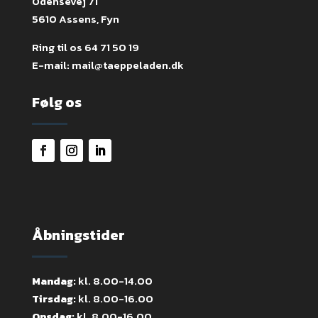
Odensevej 71
5610 Assens, Fyn
Ring til os
64 71 50 19
E-mail:
mail@taeppeladen.dk
Følg os
Åbningstider
Mandag:
kl. 8.00-14.00
Tirsdag:
kl. 8.00-16.00
Onsdag:
kl. 8.00-16.00