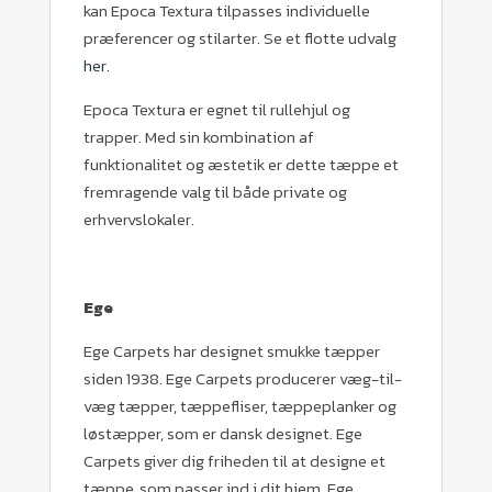
kan Epoca Textura tilpasses individuelle
præferencer og stilarter. Se et flotte udvalg
her.
Epoca Textura er egnet til rullehjul og
trapper. Med sin kombination af
funktionalitet og æstetik er dette tæppe et
fremragende valg til både private og
erhvervslokaler.
Ege
Ege Carpets har designet smukke tæpper
siden 1938. Ege Carpets producerer væg-til-
væg tæpper, tæppefliser, tæppeplanker og
løstæpper, som er dansk designet. Ege
Carpets giver dig friheden til at designe et
tæppe, som passer ind i dit hjem. Ege