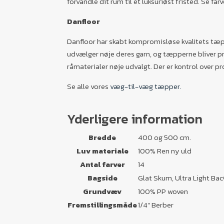
forvandle dit rum til et luksuriøst fristed. Se far
Danfloor
Danfloor har skabt kompromisløse kvalitets tæp
udvælger nøje deres garn, og tæpperne bliver pr
råmaterialer nøje udvalgt. Der er kontrol over pr
Se alle vores
væg-til-væg tæpper.
Yderligere information
Bredde
400 og 500 cm.
Luv materiale
100% Ren ny uld
Antal farver
14
Bagside
Glat Skum, Ultra Light Ba
Grundvæv
100% PP woven
Fremstillingsmåde
1/4" Berber