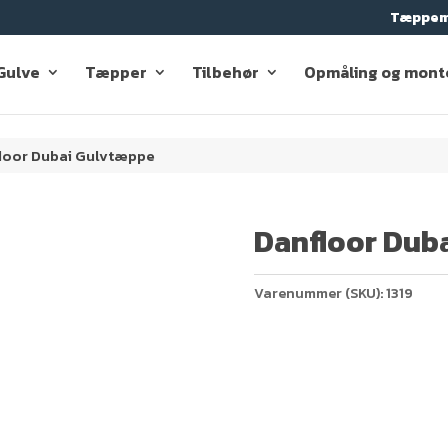
Tæppem
Gulve
Tæpper
Tilbehør
Opmåling og mont
loor Dubai Gulvtæppe
Danfloor Dub
Varenummer (SKU):
1319