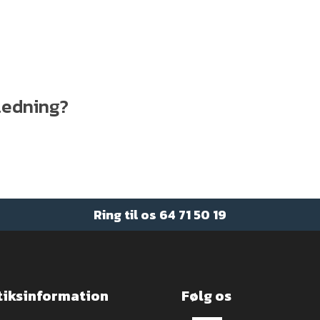
jledning?
Ring til os
64 71 50 19
tiksinformation
Følg os