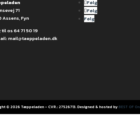
peladen
Følg
nsevej 71
Følg
0 Assens, Fyn
Følg
 til os
64 71 50 19
ail:
mail@taeppeladen.dk
ght © 2026 Tæppeladen - CVR.: 27526713. Designed & hosted by
BEST OF Onl