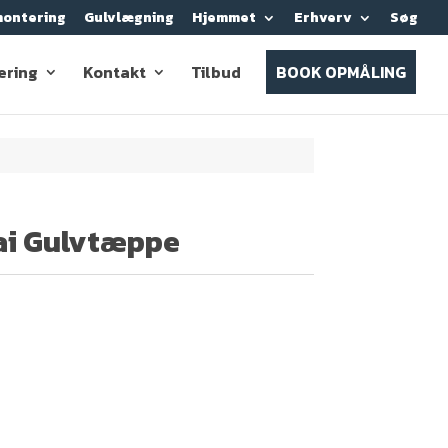
ontering
Gulvlægning
Hjemmet
Erhverv
Søg
ering
Kontakt
Tilbud
BOOK OPMÅLING
ai Gulvtæppe