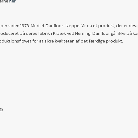
verne
her.
per siden 1973. Med et Danfloor-tæppe får du et produkt, der er de
oduceret på deres fabrik i Kibæk ved Herning. Danfloor går ikke på ko
oduktionsflowet for at sikre kvaliteten af det færdige produkt.
c®