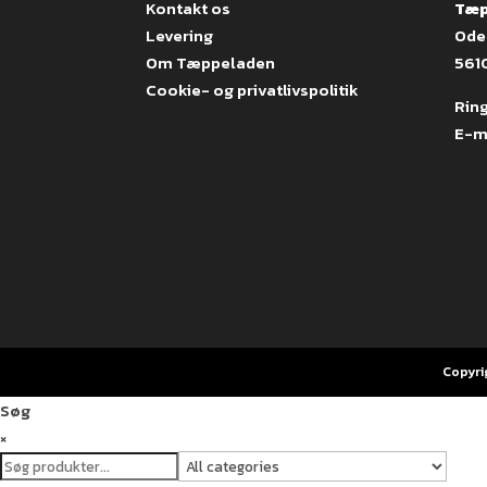
Kontakt os
Tæp
Levering
Ode
Om Tæppeladen
561
Cookie- og privatlivspolitik
Ring
E-m
Copyri
Søg
×