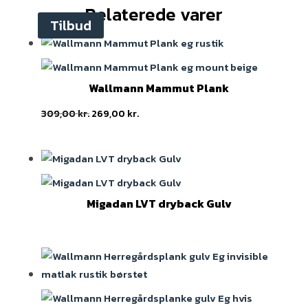
Relaterede varer
Tilbud
Wallmann Mammut Plank
Original
Current
309,00
kr.
269,00
kr.
price
price
was:
is:
309,00 kr..
269,00 kr..
Migadan LVT dryback Gulv